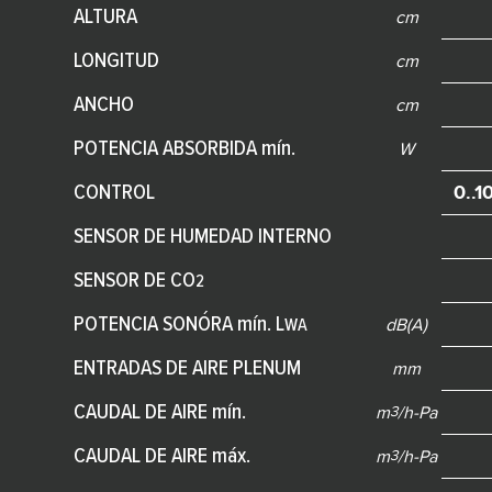
ALTURA
cm
LONGITUD
cm
ANCHO
cm
POTENCIA ABSORBIDA mín.
W
0..1
CONTROL
SENSOR DE HUMEDAD INTERNO
SENSOR DE CO
2
POTENCIA SONÓRA mín. L
dB(A)
WA
ENTRADAS DE AIRE PLENUM
mm
CAUDAL DE AIRE mín.
m
/h-Pa
3
CAUDAL DE AIRE máx.
m
/h-Pa
3