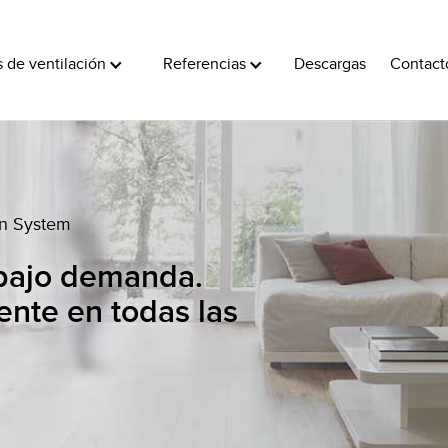
 de ventilación
Referencias
Descargas
Contact
on System
 bajo demanda.
iente en todas las