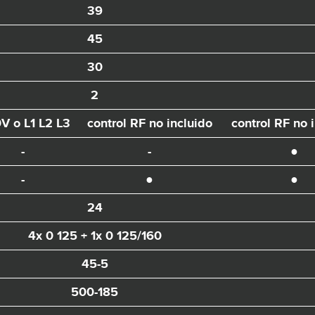
39
45
30
2
0V o L1 L2 L3
control RF no incluido
control RF no 
-
-
●
-
●
●
24
4x 0 125 + 1x 0 125/160
45-5
500-185