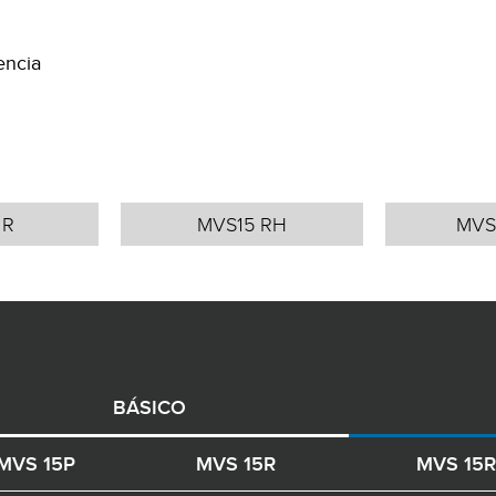
encia
 R
MVS15 RH
MVS
BÁSICO
MVS 15P
MVS 15R
MVS 15