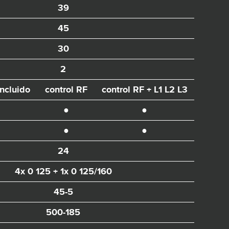
39
45
30
2
incluido
control RF
control RF + L1 L2 L3
●
●
●
●
24
4x 0 125 + 1x 0 125/160
45-5
500-185